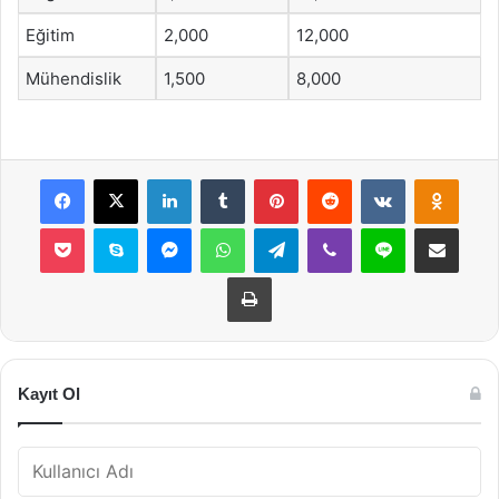
Eğitim
2,000
12,000
Mühendislik
1,500
8,000
Facebook
X
LinkedIn
Tumblr
Pinterest
Reddit
VKontakte
Odnok
Pocket
Skype
Messenger
WhatsApp
Telegram
Viber
Line
E-Posta ile payla
Yazdır
Kayıt Ol