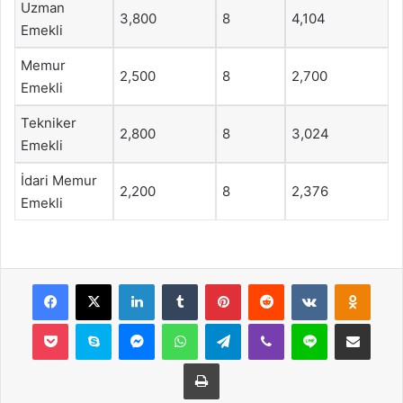
Uzman
3,800
8
4,104
Emekli
Memur
2,500
8
2,700
Emekli
Tekniker
2,800
8
3,024
Emekli
İdari Memur
2,200
8
2,376
Emekli
Facebook
X
LinkedIn
Tumblr
Pinterest
Reddit
VKontakte
Odnok
Pocket
Skype
Messenger
WhatsApp
Telegram
Viber
Line
E-Posta ile payla
Yazdır