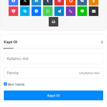
Pocket
Skype
Messenger
WhatsApp
Telegram
Viber
Line
E-Posta ile payla
Yazdır
Kayıt Ol
Unuttunuz mu?
Beni hatırla
Kayıt Ol