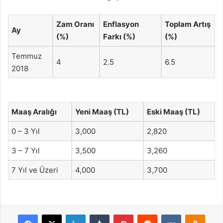
Zam Oranı
Enflasyon
Toplam Artış
Ay
(%)
Farkı (%)
(%)
Temmuz
4
2.5
6.5
2018
Maaş Aralığı
Yeni Maaş (TL)
Eski Maaş (TL)
0 – 3 Yıl
3,000
2,820
3 – 7 Yıl
3,500
3,260
7 Yıl ve Üzeri
4,000
3,700
Facebook
X
LinkedIn
Tumblr
Pinterest
Reddit
VKontakte
Odnok