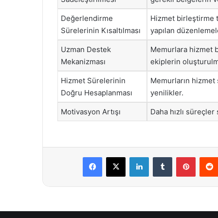
Değerlendirme
Hizmet birleştirme t
Sürelerinin Kısaltılması
yapılan düzenlemel
Uzman Destek
Memurlara hizmet b
Mekanizması
ekiplerin oluşturulm
Hizmet Sürelerinin
Memurların hizmet s
Doğru Hesaplanması
yenilikler.
Motivasyon Artışı
Daha hızlı süreçler 
Facebook
X
LinkedIn
Tumblr
Pintere