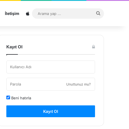
Sitemap
Arama
İletişim
yap
...
Kayıt Ol
Unuttunuz mu?
Beni hatırla
Kayıt Ol