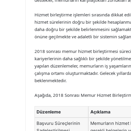
destekler, memurların karşılaştıkları zorlukları
Hizmet birleştirme işlemleri sırasında dikkat e
hizmet sürelerinin doğru bir şekilde hesaplanma
daha doğru bir şekilde belirlenmesini sağlamak
önüne geçilmekte ve adaletli bir sistemin sağla
2018 sonrası memur hizmet birleştirmesi sürec
kariyerlerinin daha sağlıklı bir şekilde yönetil
yapılan düzenlemeler, memurların iş yaşamların
çalışma ortamı oluşturmaktadır. Gelecek yıllard
beklenmektedir.
Aşağıda, 2018 Sonrası Memur Hizmet Birleştirmes
Düzenleme
Açıklama
Başvuru Süreçlerinin
Memurların hizmet b
Sadeleştirilmesi
gerekli belgelerin v