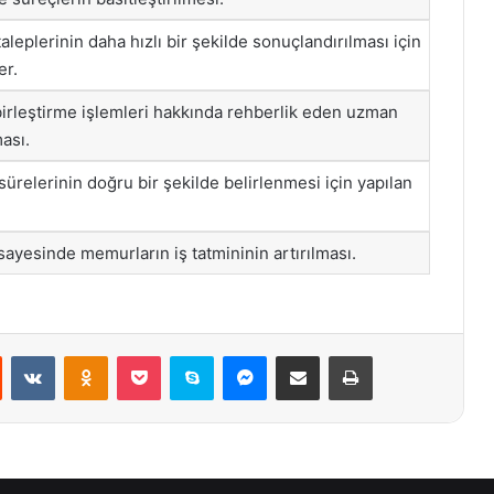
aleplerinin daha hızlı bir şekilde sonuçlandırılması için
er.
irleştirme işlemleri hakkında rehberlik eden uzman
ası.
ürelerinin doğru bir şekilde belirlenmesi için yapılan
sayesinde memurların iş tatmininin artırılması.
st
Reddit
VKontakte
Odnoklassniki
Pocket
Skype
Messenger
E-Posta ile paylaş
Yazdır