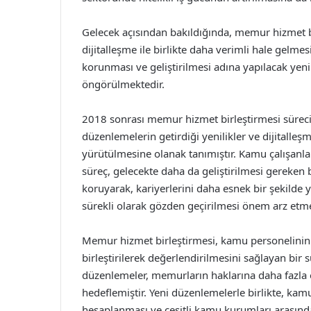
Gelecek açısından bakıldığında, memur hizmet bir
dijitalleşme ile birlikte daha verimli hale gelme
korunması ve geliştirilmesi adına yapılacak yen
öngörülmektedir.
2018 sonrası memur hizmet birleştirmesi süreci,
düzenlemelerin getirdiği yenilikler ve dijitalleş
yürütülmesine olanak tanımıştır. Kamu çalışanla
süreç, gelecekte daha da geliştirilmesi gereken 
koruyarak, kariyerlerini daha esnek bir şekilde 
sürekli olarak gözden geçirilmesi önem arz etme
Memur hizmet birleştirmesi, kamu personelinin k
birleştirilerek değerlendirilmesini sağlayan bir 
düzenlemeler, memurların haklarına daha fazla 
hedeflemiştir. Yeni düzenlemelerle birlikte, kamu
hesaplanması ve çeşitli kamu kurumları arasında