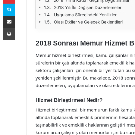
2018 Yılına Kadar Geçmiş Uygulamalar
Skype
2018 Yılı İle Değişen Düzenlemeler
Uygulama Sürecindeki Yenilikler
E-Posta ile paylaş
Olası Etkiler ve Gelecek Beklentileri
Yazdır
2018 Sonrası Memur Hizmet Bi
Memur hizmet birleştirmesi, kamu çalışanlarının
sürelerin bir çatı altında toplanarak emeklilik ha
sektörü çalışanları için önemli bir yer tutan bu s
yeniden şekillenmiştir. Bu makalede, 2018 sonra
düzenlemeleri, uygulamaları ve olası etkilerini ayr
Hizmet Birleştirmesi Nedir?
Hizmet birleştirmesi, bir memurun farklı kamu k
altında toplanarak emeklilik primlerinin hesap
taşınabilirlik ve emeklilik haklarının geliştirilme
kurumlarda çalışmış olan memurlar için bu süreç,