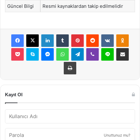
Güncel Bilgi
Resmi kaynaklardan takip edilmelidir
Facebook
X
LinkedIn
Tumblr
Pinterest
Reddit
VKontakte
Odnok
Pocket
Skype
Messenger
WhatsApp
Telegram
Viber
Line
E-Posta ile payla
Yazdır
Kayıt Ol
Unuttunuz mu?