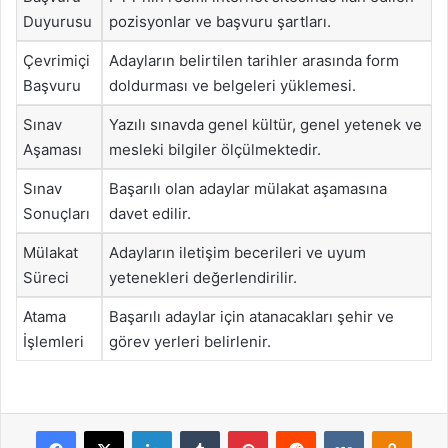
Duyurusu
pozisyonlar ve başvuru şartları.
Çevrimiçi
Adayların belirtilen tarihler arasında form
Başvuru
doldurması ve belgeleri yüklemesi.
Sınav
Yazılı sınavda genel kültür, genel yetenek ve
Aşaması
mesleki bilgiler ölçülmektedir.
Sınav
Başarılı olan adaylar mülakat aşamasına
Sonuçları
davet edilir.
Mülakat
Adayların iletişim becerileri ve uyum
Süreci
yetenekleri değerlendirilir.
Atama
Başarılı adaylar için atanacakları şehir ve
İşlemleri
görev yerleri belirlenir.
Facebook
X
LinkedIn
Tumblr
Pinterest
Reddit
VKontakte
Odnok