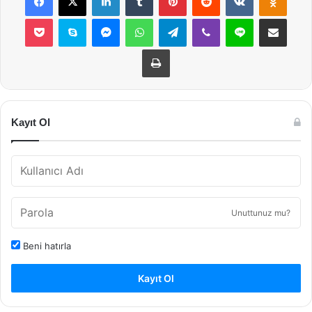
Pocket
Skype
Messenger
WhatsApp
Telegram
Viber
Line
E-Posta ile payla
Yazdır
Kayıt Ol
Unuttunuz mu?
Beni hatırla
Kayıt Ol