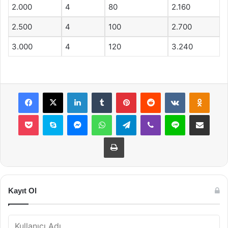
2.000
4
80
2.160
2.500
4
100
2.700
3.000
4
120
3.240
Facebook
X
LinkedIn
Tumblr
Pinterest
Reddit
VKontakte
Odnok
Pocket
Skype
Messenger
WhatsApp
Telegram
Viber
Line
E-Posta ile payla
Yazdır
Kayıt Ol