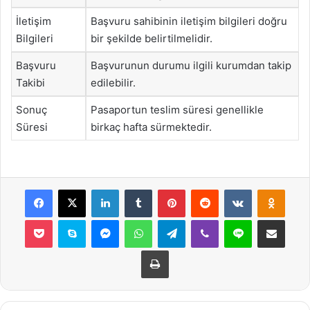
İletişim
Başvuru sahibinin iletişim bilgileri doğru
Bilgileri
bir şekilde belirtilmelidir.
Başvuru
Başvurunun durumu ilgili kurumdan takip
Takibi
edilebilir.
Sonuç
Pasaportun teslim süresi genellikle
Süresi
birkaç hafta sürmektedir.
Facebook
X
LinkedIn
Tumblr
Pinterest
Reddit
VKontakte
Odnok
Pocket
Skype
Messenger
WhatsApp
Telegram
Viber
Line
E-Posta ile payla
Yazdır