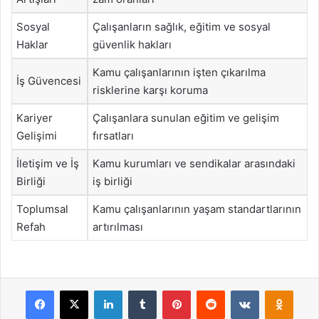
Sosyal
Çalışanların sağlık, eğitim ve sosyal
Haklar
güvenlik hakları
Kamu çalışanlarının işten çıkarılma
İş Güvencesi
risklerine karşı koruma
Kariyer
Çalışanlara sunulan eğitim ve gelişim
Gelişimi
fırsatları
İletişim ve İş
Kamu kurumları ve sendikalar arasındaki
Birliği
iş birliği
Toplumsal
Kamu çalışanlarının yaşam standartlarının
Refah
artırılması
Facebook
X
LinkedIn
Tumblr
Pinterest
Reddit
VKontakte
Odnok