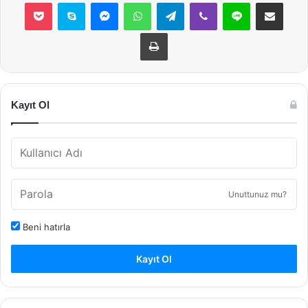
Pocket
Skype
Messenger
WhatsApp
Telegram
Viber
Line
E-Posta ile payla
Yazdır
Kayıt Ol
Unuttunuz mu?
Beni hatırla
Kayıt Ol