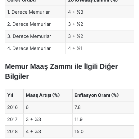
1. Derece Memurlar
4 + %3
2. Derece Memurlar
3 + %2
3. Derece Memurlar
3 + %2
4. Derece Memurlar
4 + %1
Memur Maaş Zammı ile İlgili Diğer
Bilgiler
Yıl
Maaş Artışı (%)
Enflasyon Oranı (%)
2016
6
7.8
2017
3 + %3
11.9
2018
4 + %3
15.0