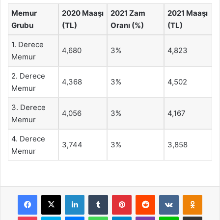
Memur
2020 Maaşı
2021 Zam
2021 Maaşı
Grubu
(TL)
Oranı (%)
(TL)
1. Derece
4,680
3%
4,823
Memur
2. Derece
4,368
3%
4,502
Memur
3. Derece
4,056
3%
4,167
Memur
4. Derece
3,744
3%
3,858
Memur
Facebook
X
LinkedIn
Tumblr
Pinterest
Reddit
VKontakte
Odnok
Pocket
Skype
Messenger
WhatsApp
Telegram
Viber
Line
E-Posta ile payla