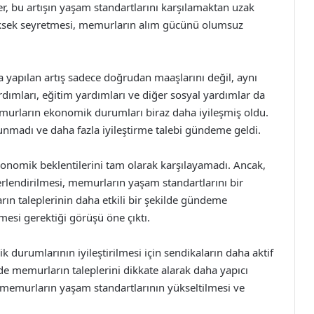
r, bu artışın yaşam standartlarını karşılamaktan uzak
yüksek seyretmesi, memurların alım gücünü olumsuz
yapılan artış sadece doğrudan maaşlarını değil, aynı
rdımları, eğitim yardımları ve diğer sosyal yardımlar da
emurların ekonomik durumları biraz daha iyileşmiş oldu.
nmadı ve daha fazla iyileştirme talebi gündeme geldi.
omik beklentilerini tam olarak karşılayamadı. Ancak,
erlendirilmesi, memurların yaşam standartlarını bir
rın taleplerinin daha etkili bir şekilde gündeme
mesi gerektiği görüşü öne çıktı.
rumlarının iyileştirilmesi için sendikaların daha aktif
de memurların taleplerini dikkate alarak daha yapıcı
 memurların yaşam standartlarının yükseltilmesi ve