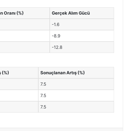
n Oranı (%)
Gerçek Alım Gücü
-1.6
-8.9
-12.8
ş (%)
Sonuçlanan Artış (%)
7.5
7.5
7.5