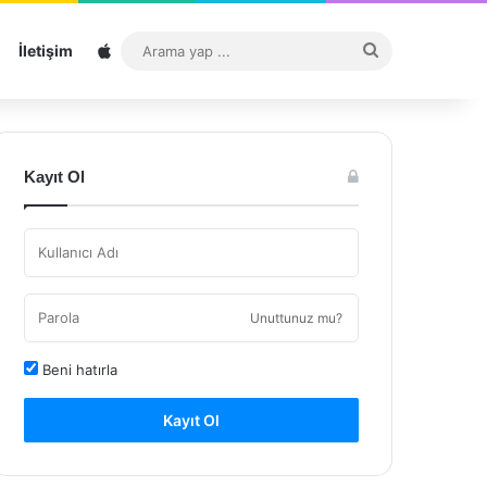
Sitemap
Arama
İletişim
yap
...
Kayıt Ol
Unuttunuz mu?
Beni hatırla
Kayıt Ol