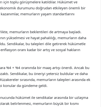
arı için toplu görüşmelere katıldılar. Hükümet ve
n ekonomik durumunu doğrudan etkileyen önemli bir
 kazanımlar, memurların yaşam standartlarını
ikte, memurların beklentileri de artmaya başladı.
ının yükselmesi ve hayat pahalılığı, memurların daha
. Sendikalar, bu talepleri dile getirerek hükümetle
enflasyon oranı kadar bir artış ve sosyal hakların
a %4 + %4 oranında bir maaş artışı önerdi. Ancak bu
zaktı. Sendikalar, bu öneriyi yetersiz buldular ve daha
Müzakereler sırasında, memurların talepleri arasında ek
ibi konular da gündeme geldi.
ucunda hükümet ile sendikalar arasında bir uzlaşma
 olarak belirlenmesi, memurların büyük bir kısmı