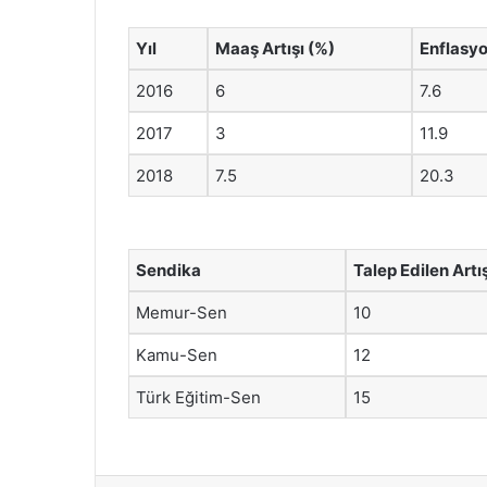
Yıl
Maaş Artışı (%)
Enflasyo
2016
6
7.6
2017
3
11.9
2018
7.5
20.3
Sendika
Talep Edilen Artı
Memur-Sen
10
Kamu-Sen
12
Türk Eğitim-Sen
15