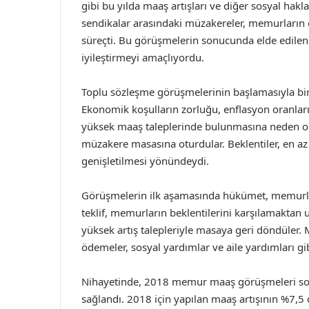
gibi bu yılda maaş artışları ve diğer sosyal hakl
sendikalar arasındaki müzakereler, memurları
süreçti. Bu görüşmelerin sonucunda elde edilen
iyileştirmeyi amaçlıyordu.
Toplu sözleşme görüşmelerinin başlamasıyla birl
Ekonomik koşulların zorluğu, enflasyon oranlar
yüksek maaş taleplerinde bulunmasına neden oldu
müzakere masasına oturdular. Beklentiler, en az 
genişletilmesi yönündeydi.
Görüşmelerin ilk aşamasında hükümet, memurlar
teklif, memurların beklentilerini karşılamaktan u
yüksek artış talepleriyle masaya geri döndüler. 
ödemeler, sosyal yardımlar ve aile yardımları g
Nihayetinde, 2018 memur maaş görüşmeleri son
sağlandı. 2018 için yapılan maaş artışının %7,5