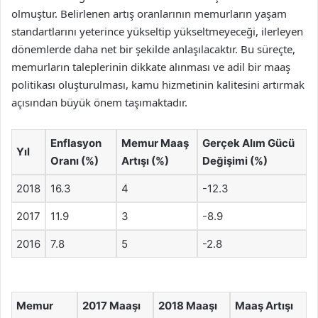
olmuştur. Belirlenen artış oranlarının memurların yaşam
standartlarını yeterince yükseltip yükseltmeyeceği, ilerleyen
dönemlerde daha net bir şekilde anlaşılacaktır. Bu süreçte,
memurların taleplerinin dikkate alınması ve adil bir maaş
politikası oluşturulması, kamu hizmetinin kalitesini artırmak
açısından büyük önem taşımaktadır.
Enflasyon
Memur Maaş
Gerçek Alım Gücü
Yıl
Oranı (%)
Artışı (%)
Değişimi (%)
2018
16.3
4
-12.3
2017
11.9
3
-8.9
2016
7.8
5
-2.8
Memur
2017 Maaşı
2018 Maaşı
Maaş Artışı