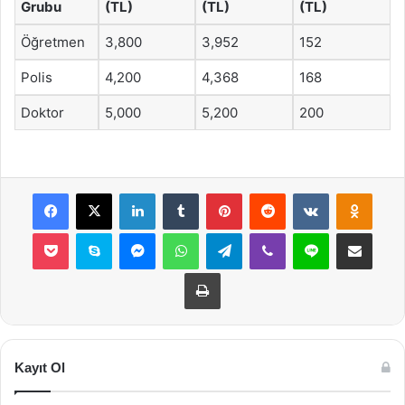
Grubu
(TL)
(TL)
(TL)
Öğretmen
3,800
3,952
152
Polis
4,200
4,368
168
Doktor
5,000
5,200
200
Facebook
X
LinkedIn
Tumblr
Pinterest
Reddit
VKontakte
Odnok
Pocket
Skype
Messenger
WhatsApp
Telegram
Viber
Line
E-Posta ile payla
Yazdır
Kayıt Ol