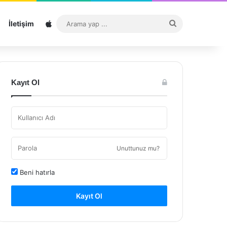
Sitemap
Arama
İletişim
yap
...
Kayıt Ol
Unuttunuz mu?
Beni hatırla
Kayıt Ol