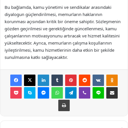
Bu bağlamda, kamu yönetimi ve sendikalar arasındaki
diyalogun güçlendirilmesi, memurların haklarının
korunması açısından kritik bir öneme sahiptir. Sözleşmenin
gözden geçirilmesi ve gerektiğinde güncellenmesi, kamu
çalışanlarının motivasyonunu artıracak ve hizmet kalitesini
yükseltecektir. Ayrıca, memurların çalışma koşullarının
iyileştirilmesi, kamu hizmetlerinin daha etkin bir şekilde
sunulmasına katkı sağlayacaktır.
Facebook
X
LinkedIn
Tumblr
Pinterest
Reddit
VKontakte
Odnok
Pocket
Skype
Messenger
WhatsApp
Telegram
Viber
Line
E-Posta ile payla
Yazdır